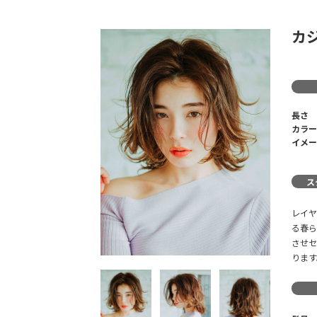
カ
長さ
カラー
イメー
ス
レイヤ
る春ら
させセ
ります