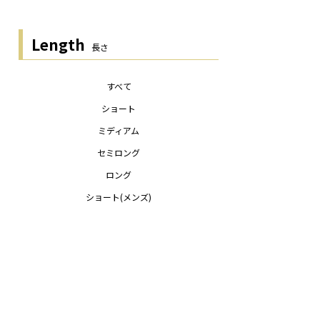
Length
長さ
すべて
ショート
ミディアム
セミロング
ロング
ショート(メンズ)