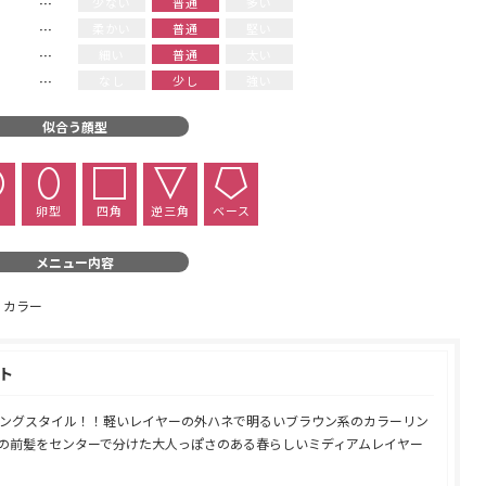
少ない
普通
多い
柔かい
普通
堅い
細い
普通
太い
なし
少し
強い
似合う顔型
型
卵型
四角
逆三角
ベース
メニュー内容
 カラー
ト
ングスタイル！！軽いレイヤーの外ハネで明るいブラウン系のカラーリン
の前髪をセンターで分けた大人っぽさのある春らしいミディアムレイヤー