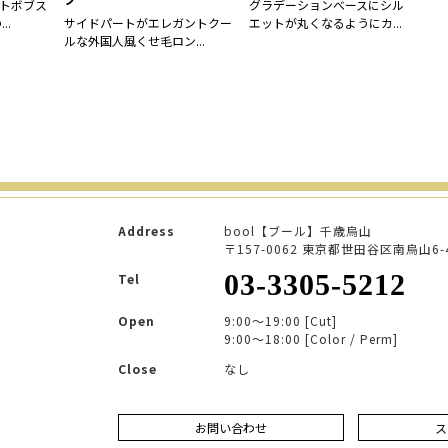
トボブス
グラデーションべースにシル
..
サイドパートがエレガントクー
エットが丸くなるようにカ...
ルな外国人風くせ毛ロン...
Address
bool【ブール】千歳烏山
〒157-0062
東京都世田谷区南烏山6-4
03-3305-5212
Tel
Open
9:00～19:00 [Cut]
9:00～18:00 [Color / Perm]
Close
なし
お問い合わせ
ス