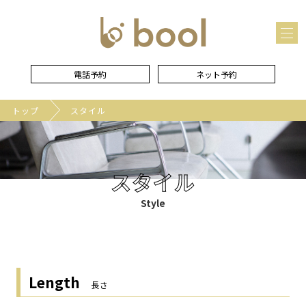
メ
ニュー
を
開
く
電話予約
ネット予約
トップ
スタイル
スタイル
Style
Length
長さ