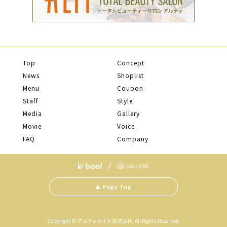
Top
Concept
News
Shoplist
Menu
Coupon
Staff
Style
Media
Gallery
Movie
Voice
FAQ
Company
▲ Page Top
Copyright © アルティメイト株式会社. All Rights Reserved.