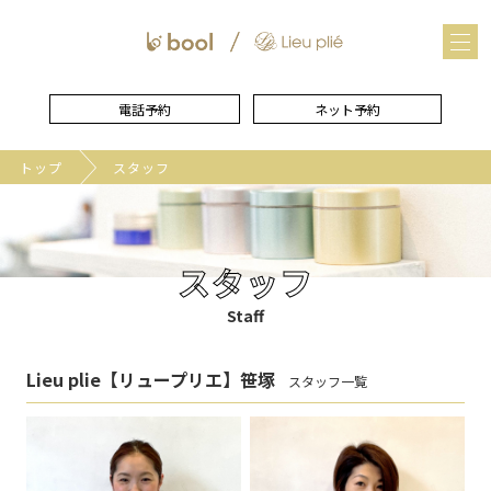
メ
ニュー
を
開
く
電話予約
ネット予約
トップ
スタッフ
スタッフ
Staff
Lieu plie【リュープリエ】笹塚
スタッフ一覧