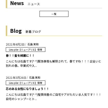
News
ニュース
一覧
Blog
新着ブログ
2021年4月2日
石島 実和
Lieu plie【リュープリエ】笹塚
春！！髪を綺麗に！！
こんにちは石島です(^ ^)緊急事態も解除されて、春ですね！！！出会いと
別れの春。卒業式や入...
2021年3月26日
石島 実和
Lieu plie【リュープリエ】笹塚
芯のある女性になりましょう！！
こんにちは石島です(^ ^)髪質改善のご自宅ケアがただいま人気です！！！
自宅のシャンプーとト...